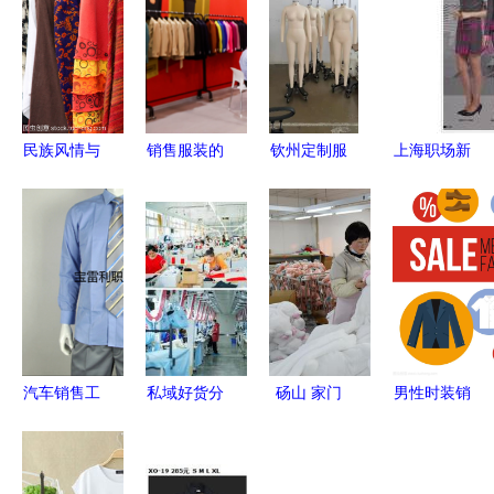
民族风情与
销售服装的
钦州定制服
上海职场新
现代市场
艺术与策略
装人台模特
风尚 专业
传统妇女服
在《纺织服
厂家 专业
工作服热
装的销售之
装周刊》视
制衣模特，
卖，助力企
道
角下的市场
助力精准销
业形象升级
洞察
售与品牌展
示
汽车销售工
私域好货分
砀山 家门
男性时装销
作服 专业
享官CICI
口的服装厂
售 以视觉
形象与品牌
多面人生，
织就“富民
符号驱动现
价值的最新
多样精彩
强镇”新画
代商业策略